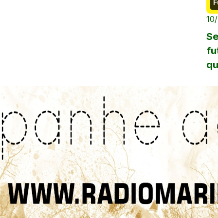
F
10
Se
fu
qu