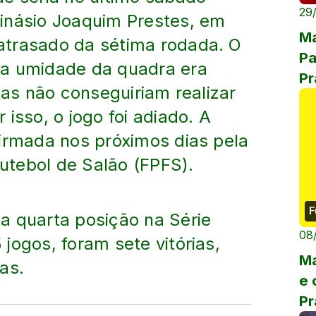
29
inásio Joaquim Prestes, em
Ma
atrasado da sétima rodada. O
Pa
 a umidade da quadra era
Pr
tas não conseguiriam realizar
isso, o jogo foi adiado. A
firmada nos próximos dias pela
tebol de Salão (FPFS).
F
a quarta posição na Série
08
jogos, foram sete vitórias,
Ma
as.
e 
Pr