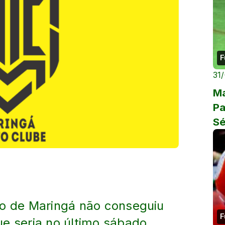
F
31
Ma
Pa
Sé
no de Maringá não conseguiu
F
ue seria no último sábado