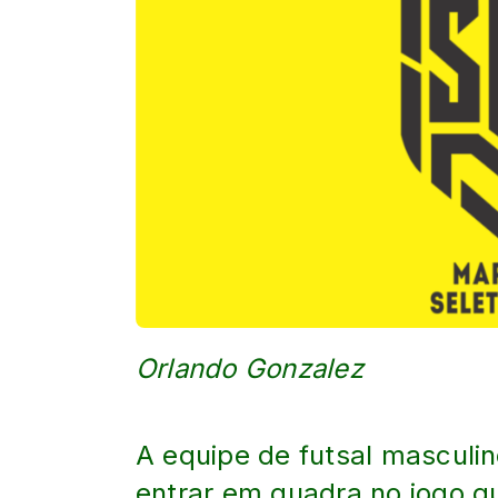
Orlando Gonzalez
A equipe de futsal masculi
entrar em quadra no jogo q