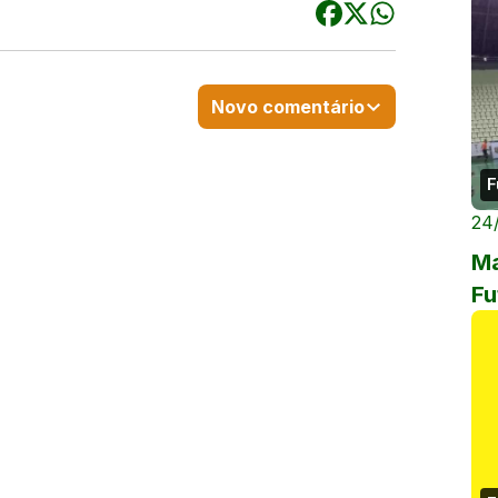
Novo comentário
F
24
Ma
Fu