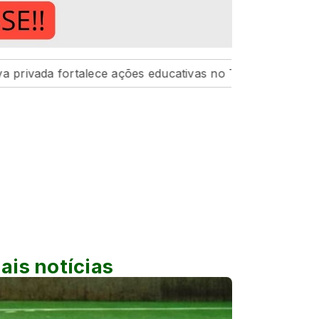
a fortalece ações educativas no TechBus
Em Maringá, n
ais notícias