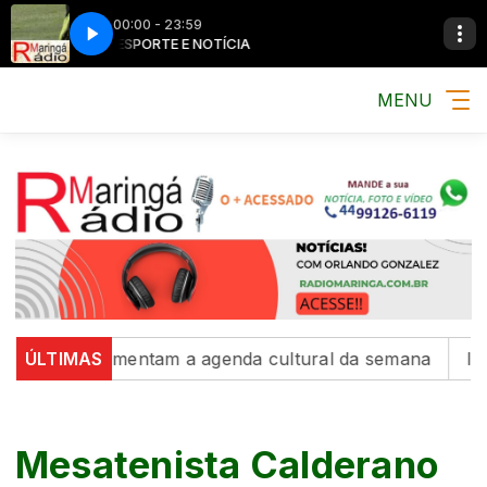
00:00 - 23:59
MÚSICA, ESPORTE E NOTÍCIA
MÚSICA, ESPORT
MENU
ições movimentam a agenda cultural da semana
ÚLTIMAS
Interc
Mesatenista Calderano