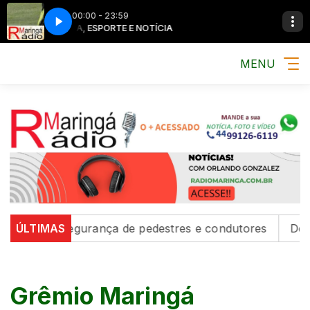
00:00 - 23:59
MÚSICA, ESPORTE E NOTÍCIA
MÚSICA, ESPO
MENU
lecem segurança de pedestres e condutores
ÚLTIMAS
Defesa Civ
Grêmio Maringá