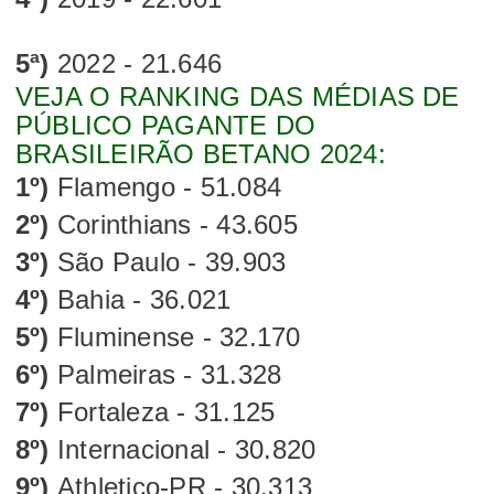
5ª)
2022 - 21.646
VEJA O RANKING DAS MÉDIAS DE
PÚBLICO PAGANTE DO
BRASILEIRÃO BETANO 2024:
1º)
Flamengo - 51.084
2º)
Corinthians - 43.605
3º)
São Paulo - 39.903
4º)
Bahia - 36.021
5º)
Fluminense - 32.170
6º)
Palmeiras - 31.328
7º)
Fortaleza - 31.125
8º)
Internacional - 30.820
9º)
Athletico-PR - 30.313