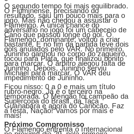
O segundo tempo foi mais equilibrado.
O Fluminense, precisando do
resultado, saiu um pouco mais para o
jogo. Mas não chegou a assustar o
Flamengo. A única chance do
adversário no jogo foi um cabeceio de
Cano que passou longe do gol. O
Flamengo, dominante, voltou a criar
bastante. E no fim da partida teve dois
gols anulados pelo VAR. No primeiro,
Juninho ganhou no corpo do zagueiro,
tocou para Plata, que finalizou bonito
para marcar. O árbitro alegou falta de
Juninho. Depois, Juninho serviu
Michael para marcar. O VAR deu
impedimento de Juninho.
Ficou nisso: 0 a 0 e mais um título
rubro-negro. Já é o terceiro na
temporada. O Mengão foi campeão da
Supercopa do Brasil, da Taça
Guanabara e agora do Cariocão. Faz
a festa, Nação! Vamos por mais e
mais!
Próximo Compromisso
O Flamengo enfrenta o Internacional
no próximo dia 29, pela primeira