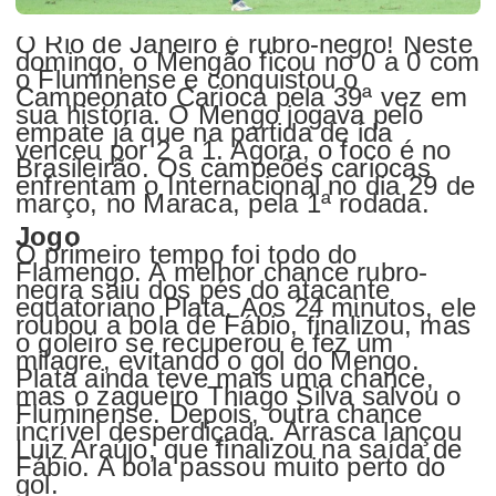
O Rio de Janeiro é rubro-negro! Neste
domingo, o Mengão ficou no 0 a 0 com
o Fluminense e conquistou o
Campeonato Carioca pela 39ª vez em
sua história. O Mengo jogava pelo
empate já que na partida de ida
venceu por 2 a 1. Agora, o foco é no
Brasileirão. Os campeões cariocas
enfrentam o Internacional no dia 29 de
março, no Maraca, pela 1ª rodada.
Jogo
O primeiro tempo foi todo do
Flamengo. A melhor chance rubro-
negra saiu dos pés do atacante
equatoriano Plata. Aos 24 minutos, ele
roubou a bola de Fábio, finalizou, mas
o goleiro se recuperou e fez um
milagre, evitando o gol do Mengo.
Plata ainda teve mais uma chance,
mas o zagueiro Thiago Silva salvou o
Fluminense. Depois, outra chance
incrível desperdiçada. Arrasca lançou
Luiz Araújo, que finalizou na saída de
Fábio. A bola passou muito perto do
gol.