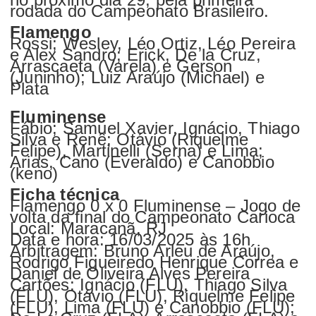
rodada do Campeonato Brasileiro.
Flamengo
Rossi; Wesley, Léo Ortiz, Léo Pereira
e Alex Sandro; Erick, De la Cruz,
Arrascaeta (Varela) e Gerson
(Juninho); Luiz Araújo (Michael) e
Plata
Fluminense
Fábio; Samuel Xavier, Ignácio, Thiago
Silva e Renê; Otávio (Riquelme
Felipe), Martinelli (Serna) e Lima;
Arias, Cano (Everaldo) e Canobbio
(keno)
Ficha técnica
Flamengo 0 x 0 Fluminense – Jogo de
volta da final do Campeonato Carioca
Local: Maracanã, RJ
Data e hora: 16/03/2025 às 16h
Arbitragem: Bruno Arleu de Araújo,
Rodrigo Figueiredo Henrique Correa e
Daniel de Oliveira Alves Pereira
Cartões: Ignácio (FLU), Thiago Silva
(FLU), Otávio (FLU), Riquelme Felipe
(FLU), Lima (FLU) e Canobbio (FLU);