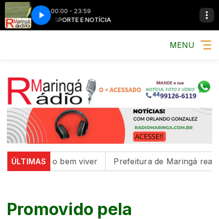
00:00 - 23:59
MÚSICA, ESPORTE E NOTÍCIA
MÚSICA, ESPORTE 
MENU
tura e o bem viver
ÚLTIMAS
Prefeitura de Maringá realiza três
Promovido pela