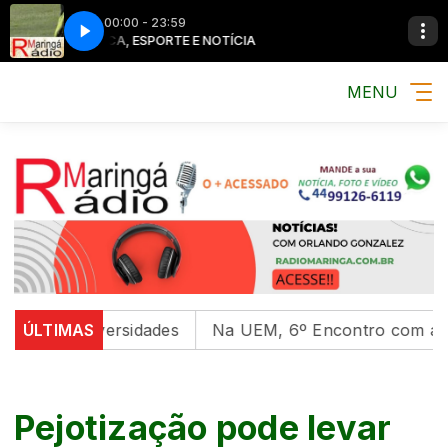
00:00 - 23:59
MÚSICA, ESPORTE E NOTÍCIA
MÚSICA, ESPO
MENU
em universidades
ÚLTIMAS
Na UEM, 6º Encontro com as Culturas
Pejotização pode levar