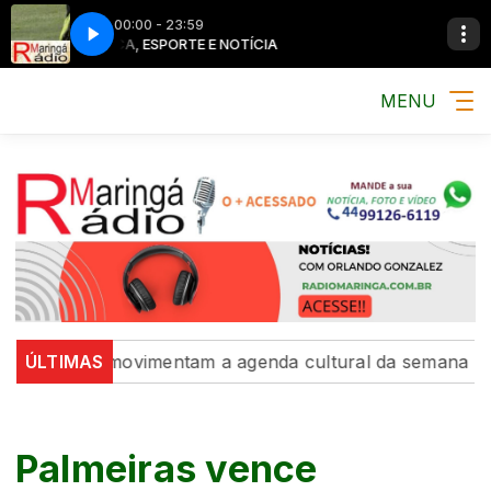
00:00 - 23:59
MÚSICA, ESPORTE E NOTÍCIA
MÚSICA, ESPO
MENU
osições movimentam a agenda cultural da semana
ÚLTIMAS
Inter
Palmeiras vence