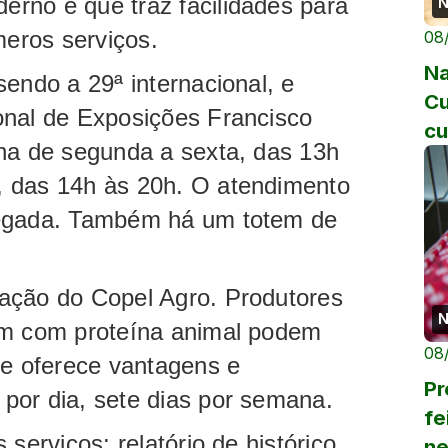
rno e que traz facilidades para
N
úmeros serviços.
08
Na
sendo a 29ª internacional, e
Cu
onal de Exposições Francisco
cu
ona de segunda a sexta, das 13h
, das 14h às 20h. O atendimento
hegada. Também há um totem de
ação do Copel Agro. Produtores
N
am com proteína animal podem
08
ue oferece vantagens e
Pr
por dia, sete dias por semana.
fe
serviços: relatório de histórico
ne