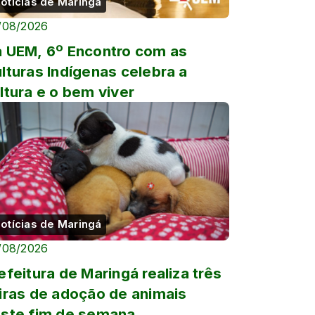
otícias de Maringá
/08/2026
 UEM, 6º Encontro com as
lturas Indígenas celebra a
ltura e o bem viver
otícias de Maringá
/08/2026
efeitura de Maringá realiza três
iras de adoção de animais
ste fim de semana