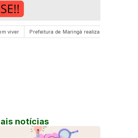
refeitura de Maringá realiza três feiras de adoção de ani
ais notícias