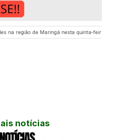
 de Maringá nesta quinta-feira, 6
Hospital da Criança
ais notícias