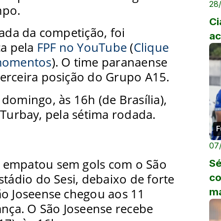
28
mpo.
Ci
dada da competição, foi
ac
ça pela
FPF no YouTube
(
Clique
 momentos
). O time paranaense
erceira posição do Grupo A15.
domingo, às 16h (de Brasília),
 Turbay, pela sétima rodada.
F
07
 empatou sem gols com o São
Sé
stádio do Sesi, debaixo de forte
c
m
ão Joseense chegou aos 11
ança. O São Joseense recebe