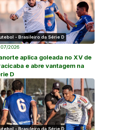
utebol - Brasileiro da Série D
/07/2026
anorte aplica goleada no XV de
racicaba e abre vantagem na
rie D
utebol - Brasileiro da Série D