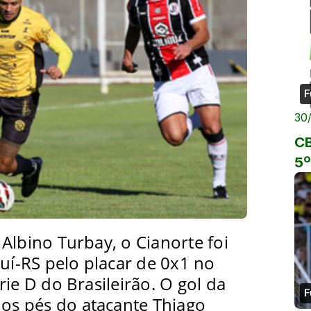
F
30
CB
5º
Albino Turbay, o Cianorte foi
juí-RS pelo placar de 0x1 no
ie D do Brasileirão. O gol da
F
dos pés do atacante Thiago