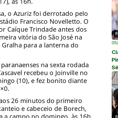
7), às 16h.
, o Azuriz foi derrotado pelo
stádio Francisco Novelletto. O
por Caíque Trindade antes dos
F
meira vitória do São José na
05
a Gralha para a lanterna do
Ci
Pi
 paranaenses na sexta rodada
Sé
Cascavel recebeu o Joinville no
ngo (10), e fez bonito diante
×0.
 aos 26 minutos do primeiro
anteio e cabeceio de Borech,
ta a campo no domingo, às 16h,
F