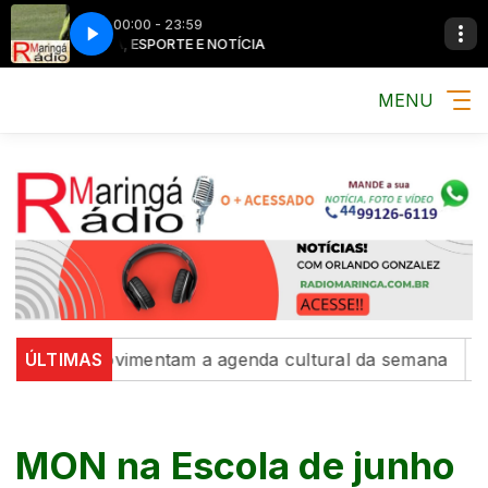
00:00 - 23:59
MÚSICA, ESPORTE E NOTÍCIA
MÚSICA, ESPORTE
MENU
ões movimentam a agenda cultural da semana
ÚLTIMAS
Intercam
MON na Escola de junho