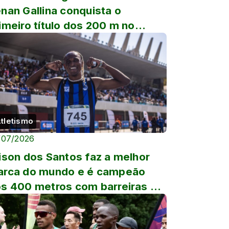
nan Gallina conquista o
imeiro título dos 200 m no
oféu Brasil
tletismo
/07/2026
ison dos Santos faz a melhor
rca do mundo e é campeão
s 400 metros com barreiras no
oféu Brasil