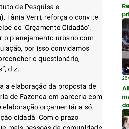
Re
ituto de Pesquisa e
pr
 Tânia Verri, reforça o convite
Tr
cipe do ‘Orçamento Cidadão’.
r o planejamento urbano com
ulação, por isso convidamos
reencher o questionário,
, diz.
A
28
a a elaboração da proposta de
Al
aria de Fazenda em parceria com
ma
do
e elaboração orçamentária só
Tr
ação cidadã. Com o prazo
 que mais pessoas da comunidade