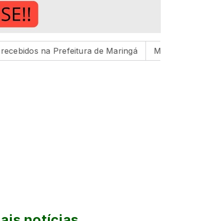
Prefeitura de Maringá
Maringá inicia preparação para 
ais notícias