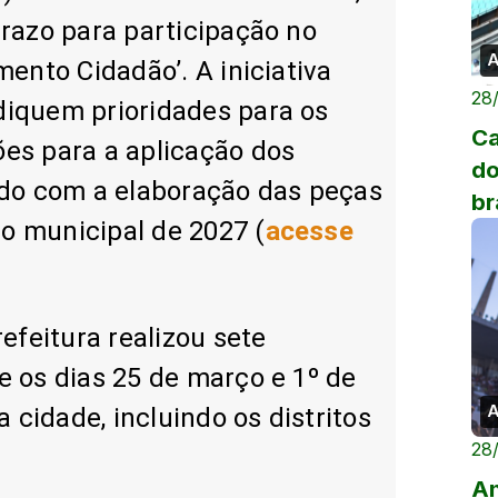
prazo para participação no
A
mento Cidadão’. A iniciativa
28
diquem prioridades para os
Ca
es para a aplicação dos
do
ndo com a elaboração das peças
br
o municipal de 2027 (
acesse
35
refeitura realizou sete
e os dias 25 de março e 1º de
A
a cidade, incluindo os distritos
28
An