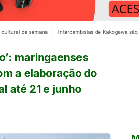
semana
Intercambistas de Kakogawa são recebidos na 
o’: maringaenses
om a elaboração do
l até 21 e junho
M