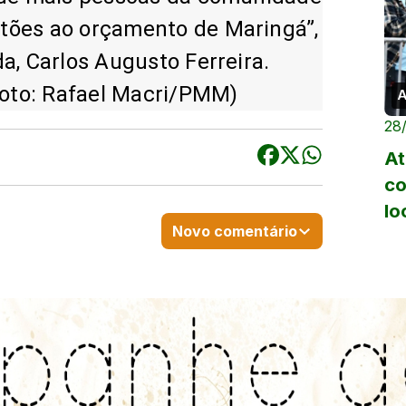
tões ao orçamento de Maringá”,
da, Carlos Augusto Ferreira.
oto: Rafael Macri/PMM)
A
28
At
co
lo
Novo comentário
N