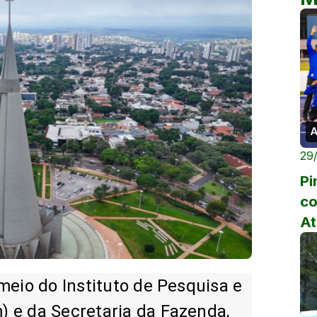
A
29
Pi
co
At
meio do Instituto de Pesquisa e
 e da Secretaria da Fazenda,