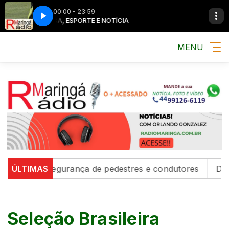
00:00 - 23:59
MÚSICA, ESPORTE E NOTÍCIA
MÚSICA, ESPOR
MENU
ecem segurança de pedestres e condutores
ÚLTIMAS
Defesa Civi
Seleção Brasileira