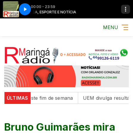
00:00 - 23:59
MÚSICA, ESPORTE E NOTÍCIA
MÚSICA, ESPO
MENU
mais neste fim de semana
ÚLTIMAS
UEM divulga resultado do Ve
Bruno Guimarães mira