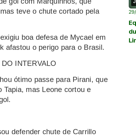
de gol com Marquinhos, que
J
 mas teve o chute cortado pela
29
Eq
du
 exigiu boa defesa de Mycael em
Li
k afastou o perigo para o Brasil.
A DO INTERVALO
chou ótimo passe para Pirani, que
ro Tapia, mas Leone cortou e
gol.
ou defender chute de Carrillo