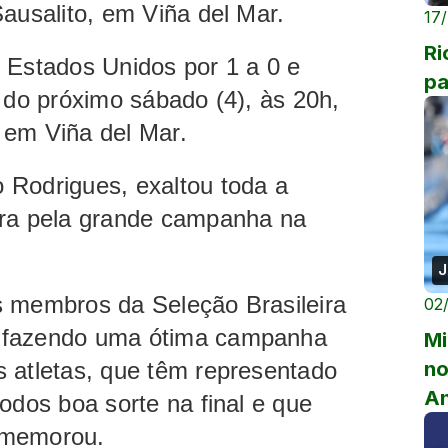
Sausalito, em Viña del Mar.
17
Ri
 Estados Unidos por 1 a 0 e
pa
o do próximo sábado (4), às 20h,
 em Viña del Mar.
 Rodrigues, exaltou toda a
ira pela grande campanha na
J
s membros da Seleção Brasileira
02
o fazendo uma ótima campanha
Mi
no
 atletas, que têm representado
A
odos boa sorte na final e que
omemorou.