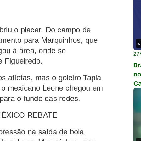
briu o placar. Do campo de
çamento para Marquinhos, que
J
ou à área, onde se
27
e Figueiredo.
Br
no
os atletas, mas o goleiro Tapia
Ca
eiro mexicano Leone chegou em
para o fundo das redes.
MÉXICO REBATE
pressão na saída de bola