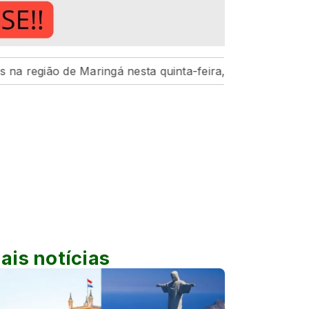
e Maringá nesta quinta-feira, 6
Hospital da Criança d
ais notícias