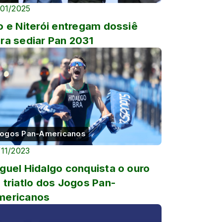
/01/2025
o e Niterói entregam dossiê
ra sediar Pan 2031
ogos Pan-Americanos
/11/2023
guel Hidalgo conquista o ouro
 triatlo dos Jogos Pan-
mericanos