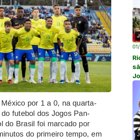
J
01
Ri
sã
Jo
México por 1 a 0, na quarta-
al do futebol dos
Jogos Pan-
l do Brasil foi marcado por
minutos do primeiro tempo, em
J