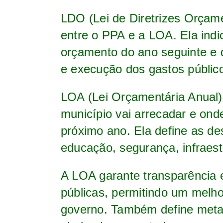
LDO (Lei de Diretrizes Orçam
entre o PPA e a LOA. Ela indi
orçamento do ano seguinte e d
e execução dos gastos públic
LOA (Lei Orçamentária Anual)
município vai arrecadar e ond
próximo ano. Ela define as 
educação, segurança, infraest
A LOA garante transparência e
públicas, permitindo um melh
governo. Também define metas 