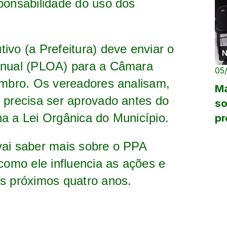
ponsabilidade do uso dos
ivo (a Prefeitura) deve enviar o
N
Anual (PLOA) para a Câmara
05
embro. Os vereadores analisam,
Ma
 precisa ser aprovado antes do
so
a a Lei Orgânica do Município.
pr
ad
vai saber mais sobre o PPA
 como ele influencia as ações e
os próximos quatro anos.