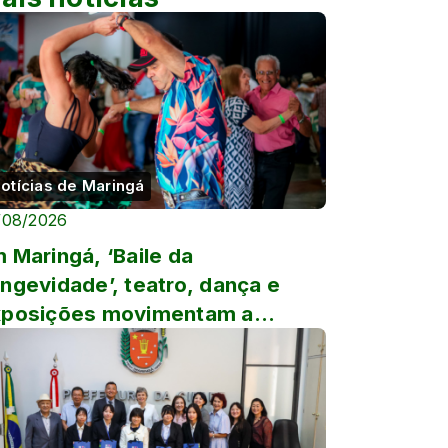
otícias de Maringá
/08/2026
 Maringá, ‘Baile da
ngevidade’, teatro, dança e
xposições movimentam a
enda cultural da semana