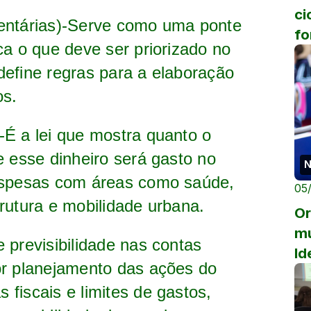
ci
entárias)-Serve como uma ponte
fo
ca o que deve ser priorizado no
vo
efine regras para a elaboração
os.
-É a lei que mostra quanto o
e esse dinheiro será gasto no
N
despesas com áreas como saúde,
05
rutura e mobilidade urbana.
Or
mu
 previsibilidade nas contas
Id
or planejamento das ações do
a 
fiscais e limites de gastos,