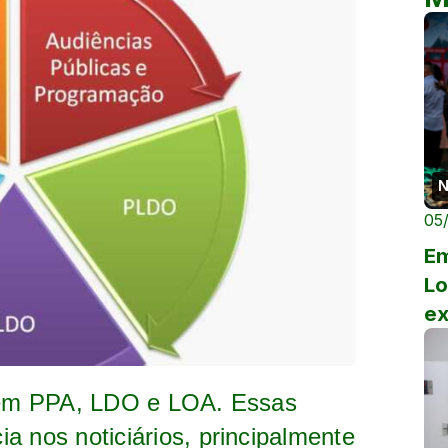
N
05
Em
Lo
e
ag
r em PPA, LDO e LOA. Essas
a nos noticiários, principalmente