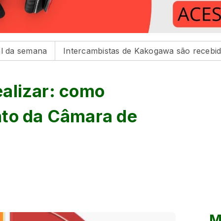
a
Intercambistas de Kakogawa são recebidos na Prefe
realizar: como
nto da Câmara de
M