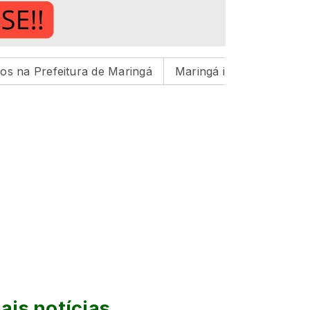
itura de Maringá
Maringá inicia preparação para ciclo
ais notícias