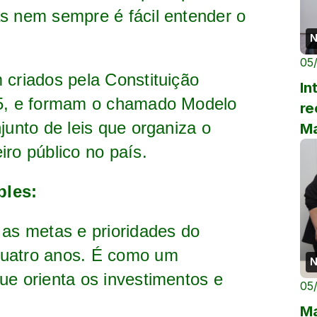
s nem sempre é fácil entender o
N
05
 criados pela Constituição
In
65, e formam o chamado Modelo
re
junto de leis que organiza o
Ma
iro público no país.
ples:
 as metas e prioridades do
quatro anos. É como um
N
ue orienta os investimentos e
05
Ma