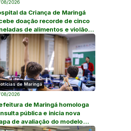
/08/2026
spital da Criança de Maringá
cebe doação recorde de cinco
neladas de alimentos e violão
tografado por Luan Sa...
otícias de Maringá
/08/2026
efeitura de Maringá homologa
nsulta pública e inicia nova
apa de avaliação do modelo
vico-militar para escola...