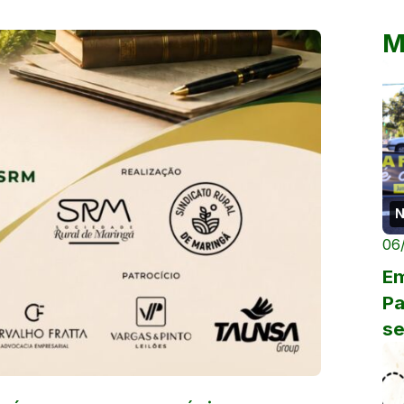
M
N
06
Em
Pa
se
co