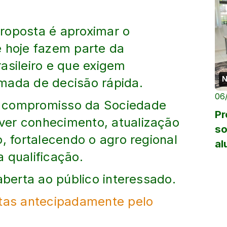
roposta é aproximar o
e hoje fazem parte da
asileiro e que exigem
N
mada de decisão rápida.
06
o compromisso da Sociedade
Pr
ver conhecimento, atualização
so
o, fortalecendo o agro regional
al
 qualificação.
en
aberta ao público interessado.
itas antecipadamente pelo