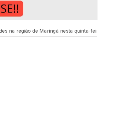
o de Maringá nesta quinta-feira, 6
Hospital da Crianç