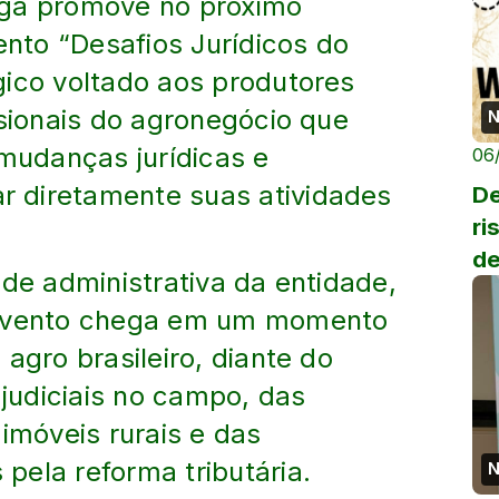
ngá promove no próximo
ento “Desafios Jurídicos do
gico voltado aos produtores
ssionais do agronegócio que
N
udanças jurídicas e
06
 diretamente suas atividades
De
ri
de
ede administrativa da entidade,
 evento chega em um momento
agro brasileiro, diante do
udiciais no campo, das
 imóveis rurais e das
pela reforma tributária.
N