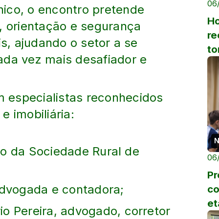
06
ico, o encontro pretende
Ho
, orientação e segurança
re
is, ajudando o setor a se
to
ada vez mais desafiador e
au
 especialistas reconhecidos
 e imobiliária:
N
dico da Sociedade Rural de
06
Pr
advogada e contadora;
co
et
o Pereira, advogado, corretor
cí