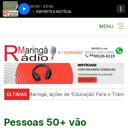
00:00 - 23:59
MÚSICA, ESPORTE E NOTÍCIA
MÚSICA, ESP
MENU
ÚLTIMAS
Em Maringá, ações de ‘Educação Para o Trânsito’ fo
Pessoas 50+ vão