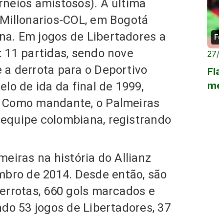
rneios amistosos). A última
 Millonarios-COL, em Bogotá
ana.
Em jogos de Libertadores a
F
: 11 partidas
, sendo nove
27
 a derrota para o Deportivo
Fl
me
elo de ida da final de 1999,
.
Como mandante, o Palmeiras
a equipe colombiana,
registrando
meiras na história do Allianz
mbro de 2014.
Desde então, são
derrotas, 660 gols marcados e
endo 53 jogos de Libertadores, 37