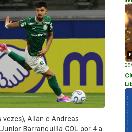
F
29
Cl
Li
 vezes), Allan e Andreas
 Junior Barranquilla-COL por 4 a