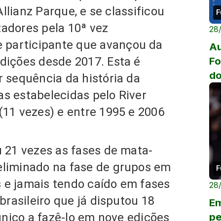
 Allianz Parque,
e se classificou
F
adores pela 10ª vez
28
e participante que avançou da
Au
edições desde 2017.
Esta é
Fo
do
r sequência da história da
as estabelecidas pelo River
(11 vezes) e entre 1995 e 2006
u 21 vezes as fases de mata-
eliminado na fase de grupos em
F
 e jamais tendo caído em fases
28
brasileiro que já disputou 18
Em
único a fazê-lo em nove edições
pe