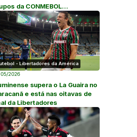
rupos da CONMEBOL
bertadores
utebol - Libertadores da América
/05/2026
uminense supera o La Guaira no
racanã e está nas oitavas de
nal da Libertadores