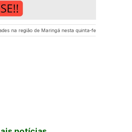
de Maringá nesta quinta-feira, 6
Hospital da Criança 
ais notícias