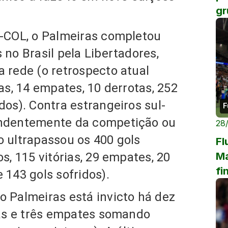
g
).
Li
a-COL, o Palmeiras completou
 no Brasil pela Libertadores,
na rede
(o retrospecto atual
ias, 14 empates, 10 derrotas, 252
idos).
Contra estrangeiros sul-
F
endentemente da competição ou
28
o ultrapassou os 400 gols
Fl
Ma
s, 115 vitórias, 29 empates, 20
fi
 143 gols sofridos).
o Palmeiras está invicto há dez
ias e três empates somando