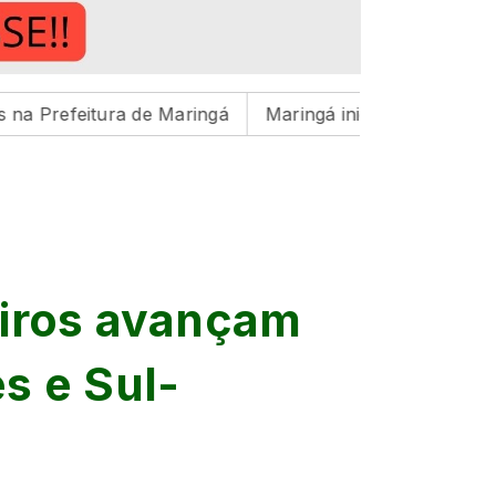
ura de Maringá
Maringá inicia preparação para ciclo d
eiros avançam
s e Sul-