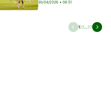
30/04/2026 • 06:51
1
2
3
...
37