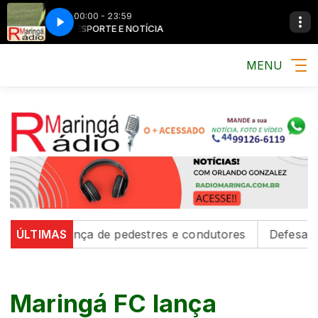
00:00 - 23:59
MÚSICA, ESPORTE E NOTÍCIA
MÚSICA, ESPORTE
MENU
segurança de pedestres e condutores
ÚLTIMAS
Defesa Civil emi
Maringá FC lança