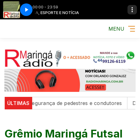
00:00 - 23:59
MÚSICA, ESPORTE E NOTÍCIA
MÚSICA, ESP
MENU
alecem segurança de pedestres e condutores
ÚLTIMAS
Defesa Ci
Grêmio Maringá Futsal