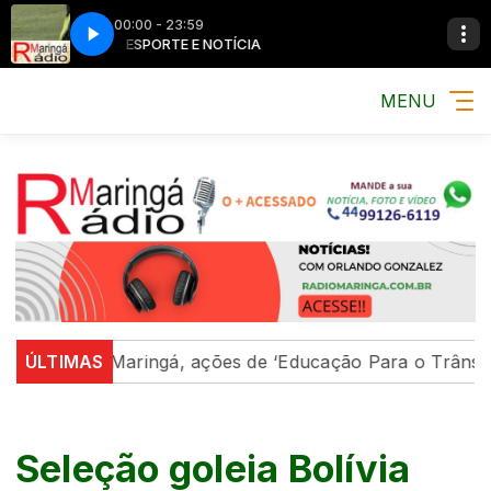
00:00 - 23:59
MÚSICA, ESPORTE E NOTÍCIA
MÚSICA, ESPORT
MENU
Em Maringá, ações de ‘Educação Para o Trânsito’ fort
ÚLTIMAS
Seleção goleia Bolívia