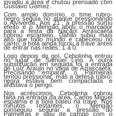
invadiu a área e chutou prensado com
Gustavo Gómez.
Com amplo domínio, o time rubro-
negro seguia no ataque pressionando
o Alviverde. Aos 21', a pressão surtiu
efeito e o Mengão abriu o marcador
para a festa da Nação! Arrascaeta
cobrou escanteio, Danilo subiu mais
alto que todo mundo e cabeceou no
canto, a bola ainda tocou a trave antes
de entrar nas redes: 1 a 0.
Logo depois do gol, Cebolinha entrou
no lugar de Samuel Lino. A outra
substituição em seguida foi a entrada
de Luiz Araújo no vaga de Arrascaeta.
Precisando empatar, o Palmeiras
tentou pressionar, mas a defesa rubro-
negra estava bem compactada e
afastava o perigo.
Nos acréscimos, Cebolinha cobrou
falta na entrada da área, Carlos Miguel
espalma e a bola bateu na trave. Nos
minutos restantes, o Mengão
conseguiu segurar a pressão do
Palmeiras e saiu de campo com o