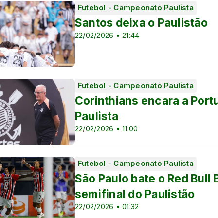
Futebol - Campeonato Paulista
 Sub-17
Santos deixa o Paulistão
 Sub-20
22/02/2026 • 21:44
s
Futebol - Campeonato Paulista
Corinthians encara a Port
Paulista
as
22/02/2026 • 11:00
Futebol - Campeonato Paulista
São Paulo bate o Red Bull 
semifinal do Paulistão
22/02/2026 • 01:32