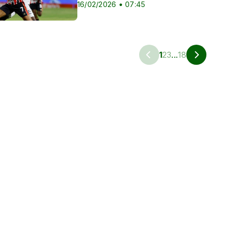
16/02/2026 • 07:45
1
2
3
...
18