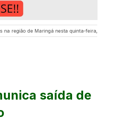
 de Maringá nesta quinta-feira, 6
Hospital da Criança
unica saída de
o