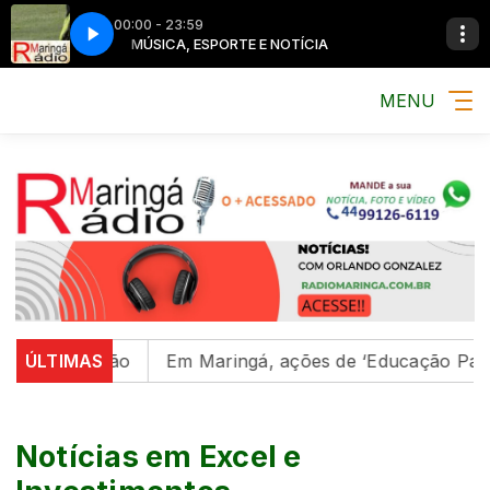
00:00 - 23:59
TÍCIA
MÚSICA, ESPORTE E NOTÍCIA
MENU
aringá e região
ÚLTIMAS
Em Maringá, ações de ‘Educação Para 
Notícias em Excel e