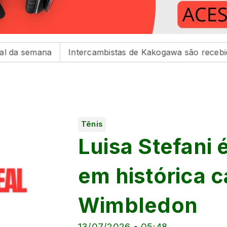
na
Intercambistas de Kakogawa são recebidos na Pref
Tênis
Luisa Stefani
em histórica
Wimbledon
13/07/2026 • 05:48