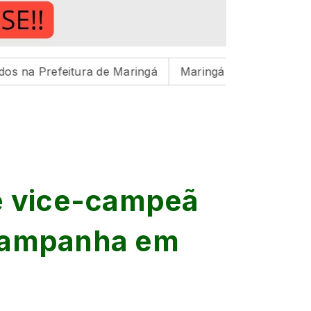
eitura de Maringá
Maringá inicia preparação para cicl
 é vice-campeã
 campanha em