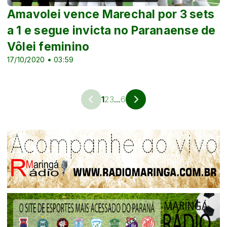
Amavolei vence Marechal por 3 sets
a 1 e segue invicta no Paranaense de
Vôlei feminino
17/10/2020 • 03:59
1
2
3
...
6