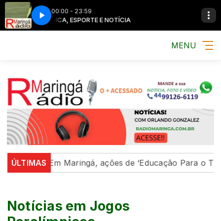
00:00 - 23:59
MÚSICA, ESPORTE E NOTÍCIA
MÚSICA, ESPO
MENU
ÚLTIMAS
Em Maringá, ações de ‘Educação Para o Trânsito’ fo
Notícias em Jogos