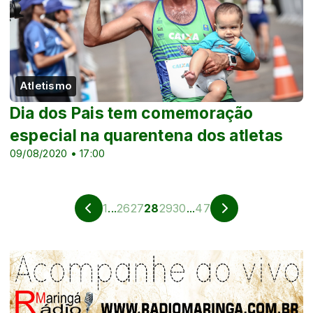
Atletismo
Dia dos Pais tem comemoração
especial na quarentena dos atletas
09/08/2020 • 17:00
1
...
26
27
28
29
30
...
47