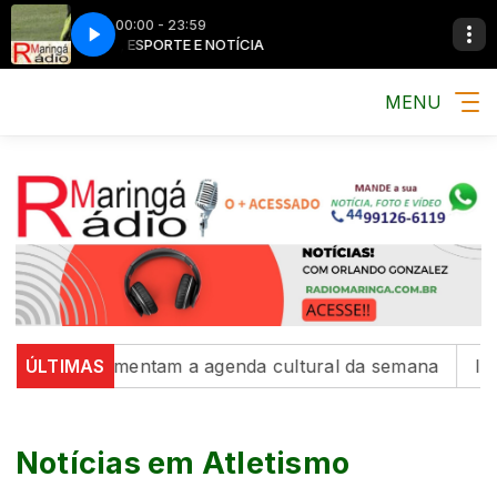
00:00 - 23:59
MÚSICA, ESPORTE E NOTÍCIA
MÚSICA, ESPORTE E NOTÍCIA
MÚSICA, ESPORTE 
MÚSICA, ESPORTE 
MENU
 movimentam a agenda cultural da semana
ÚLTIMAS
Intercambis
Notícias em Atletismo